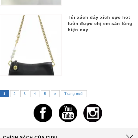
Túi xách dây xích cực hot
luôn được chị em săn lùng
hiện nay
1
2
3
4
5
»
Trang cuối
CHÍNH SÁCH CỦA CIDU