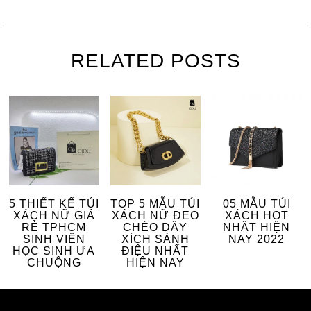
RELATED POSTS
5 THIẾT KẾ TÚI
TOP 5 MẪU TÚI
05 MẪU TÚI
XÁCH NỮ GIÁ
XÁCH NỮ ĐEO
XÁCH HOT
RẺ TPHCM
CHÉO DÂY
NHẤT HIỆN
SINH VIÊN
XÍCH SÀNH
NAY 2022
HỌC SINH ƯA
ĐIỆU NHẤT
CHUỘNG
HIỆN NAY