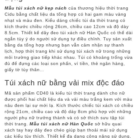
Mẫu túi xách nữ kẹp nách
của thương hiệu thời trang
Cidu bằng chất liệu da tổng hợp có hai gam màu vàng
nhạt và màu đen. Kiểu dáng chiếc túi da thời trang có
kích thước chiều rộng 26cm, chiều cao 12cm và độ dày
8.5cm. Thiết kế dây đeo túi xách nữ Hàn Quốc có thể dài
ngắn tùy ý do người sử dụng tự điều chỉnh. Tuy sản xuất
bằng da tổng hợp nhưng bạn vẫn cảm nhận sự thanh
lịch, hợp thời trang khi sử dụng túi xách nữ trong những
môi trường giao tiếp khác nhau. Túi có khoảng trống vừa
đủ để đựng các loại son phấn, ví tiền, thẻ ngân hàng,
giấy tờ tùy thân…
Túi xách nữ bằng vải mix độc đáo
Mã sản phẩm CD40 là kiểu túi thời trang dành cho nữ
được phối hai chất liệu da và vải màu trắng kem với màu
nâu đem lại sự mới lạ. Kích thước chiếc túi xách có chiều
rộng 21cm, chiều cao và độ dày 8cm phù hợp với những
người phụ nữ trưởng thành và có sở thích sưu tập túi
thời trang.
Mẫu túi xách nữ Hàn Quốc
sở hữu quai
xách tay hay dây đeo chéo giúp bạn thoải mái sử dụng
các kiểu tùy thích. Thiết kế đa dạng công năng sử dụng,