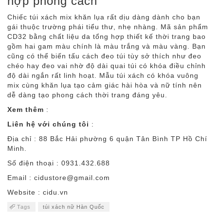
hợp phong cách
Chiếc túi xách mix khăn lụa rất dịu dàng dành cho bạn
gái thuộc trường phái tiểu thư, nhẹ nhàng. Mã sản phẩm
CD32 bằng chất liệu da tổng hợp thiết kế thời trang bao
gồm hai gam màu chính là màu trắng và màu vàng. Bạn
cũng có thể biến tấu cách đeo túi tùy sở thích như đeo
chéo hay đeo vai nhờ độ dài quai túi có khóa điều chỉnh
độ dài ngắn rất linh hoạt. Mẫu túi xách có khóa vuông
mix cùng khăn lụa tạo cảm giác hài hòa và nữ tính nên
dễ dàng tạo phong cách thời trang đáng yêu.
Xem thêm
:
Liên hệ với chúng tôi
:
Địa chỉ : 88 Bắc Hải phường 6 quận Tân Bình TP Hồ Chí
Minh.
Số điện thoại : 0931.432.688
Email : cidustore@gmail.com
Website : cidu.vn
Tags
túi xách nữ Hàn Quốc