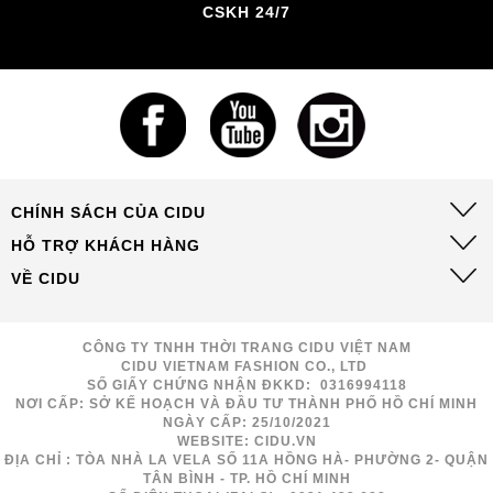
CSKH 24/7
CHÍNH SÁCH CỦA CIDU
HỖ TRỢ KHÁCH HÀNG
VỀ CIDU
CÔNG TY TNHH THỜI TRANG CIDU VIỆT NAM
CIDU VIETNAM FASHION CO., LTD
SỐ GIẤY CHỨNG NHẬN ĐKKD: 0316994118
NƠI CẤP: SỞ KẾ HOẠCH VÀ ĐẦU TƯ THÀNH PHỐ HỒ CHÍ MINH
NGÀY CẤP: 25/10/2021
WEBSITE: CIDU.VN
ĐỊA CHỈ : TÒA NHÀ LA VELA SỐ 11A HỒNG HÀ- PHƯỜNG 2- QUẬN
TÂN BÌNH - TP. HỒ CHÍ MINH