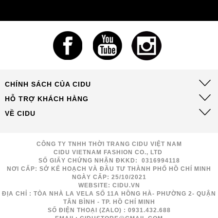
CHÍNH SÁCH CỦA CIDU
HỖ TRỢ KHÁCH HÀNG
VỀ CIDU
CÔNG TY TNHH THỜI TRANG CIDU VIỆT NAM
CIDU VIETNAM FASHION CO., LTD
SỐ GIẤY CHỨNG NHẬN ĐKKD: 0316994118
NƠI CẤP: SỞ KẾ HOẠCH VÀ ĐẦU TƯ THÀNH PHỐ HỒ CHÍ MINH
NGÀY CẤP: 25/10/2021
WEBSITE: CIDU.VN
ĐỊA CHỈ : TÒA NHÀ LA VELA SỐ 11A HỒNG HÀ- PHƯỜNG 2- QUẬN
TÂN BÌNH - TP. HỒ CHÍ MINH
SỐ ĐIỆN THOẠI (ZALO) : 0931.432.688