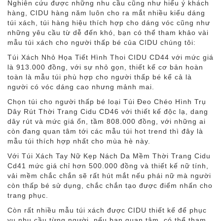
Nghiên cứu được những nhu cầu cũng như hiểu ý khách
hàng, CIDU hàng năm luôn cho ra mắt nhiều kiểu dáng
túi xách, túi hàng hiệu thích hợp cho dáng vóc cũng như
những yêu cầu từ dễ đến khó, bạn có thể tham khảo vài
mẫu túi xách cho người thấp bé của CIDU chúng tôi:
Túi Xách Nhỏ Họa Tiết Hình Thoi CIDU CD44 với mức giá
là 913.000 đồng, với sự nhỏ gọn, thiết kế cơ bản hoàn
toàn là mẫu túi phù hợp cho người thấp bé kể cả là
người có vóc dáng cao nhưng mảnh mai.
Chọn túi cho người thấp bé loại Túi Đeo Chéo Hình Trụ
Dây Rút Thời Trang Cidu CD46 với thiết kế độc lạ, dang
dây rút và mức giá ổn, tầm 808.000 đồng, với những ai
còn đang quan tâm tới các mẫu túi hot trend thì đây là
mẫu túi thích hợp nhất cho mùa hè này.
Với Túi Xách Tay Nữ Kẹp Nách Da Mềm Thời Trang Cidu
Cd41 mức giá chỉ hơn 500.000 đồng và thiết kế nữ tính,
vải mềm chắc chắn sẽ rất hút mắt nếu phái nữ mà người
còn thấp bé sử dụng, chắc chắn tạo được điểm nhấn cho
trang phục.
Còn rất nhiều mẫu túi xách được CIDU thiết kế để phục
vụ nhu cầu từng người, nếu bạn quan tâm, có thể tham