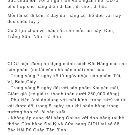
Sức chứa lớn Với 3 ngăn lớn và 2 ngăn nhỏ, CD70
phù hợp cho nàng diện đi làm, đi chơi, đi tiệc
Mỗi túi sẽ đi kèm 2 dây da, nàng có thể đeo vai hay
đeo chéo tùy ý
Có 3 lựa chọn về màu sắc cho mẫu túi này: Đen,
Trắng Sữa, Nâu Trà Sữa
CIDU hiện đang áp dụng chính sách Đổi Hàng cho các
sản phẩm (do lỗi của nhà sản xuất) như sau:
- Trong vòng 7 ngày kể từ ngày nhận sản phẩm Túi,
Ví, Balo,Giày
- Trong vòng 5 ngày đối với sản phẩm Khuyến mãi,
Giảm giá (có giá trị thanh toán dưới 250,000 đồng)
- Phụ kiện (chỉ áp dụng với mắt kính, trang sức) và túi
vải được đổi trong 5 ngày sau khi nhận hàng trong
trường hợp có lỗi sản xuất
- Không áp dụng đổi hàng Online với đơn hàng tại hệ
thống Cửa hàng Đại lý và Cửa hàng CIDU tại số 88
Bắc Hải P6 Quận Tân Bình