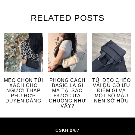
RELATED POSTS
MẸO CHỌN TÚI
PHONG CÁCH
TÚI ĐEO CHÉO
XÁCH CHO
BASIC LÀ GÌ
VẢI DÙ CÓ ƯU
NGƯỜI THẤP
MÀ TẠI SAO
ĐIỂM GÌ VÀ
PHÙ HỢP
ĐƯỢC ƯA
MỘT SỐ MẪU
DUYÊN DÁNG
CHUỘNG NHƯ
NÊN SỞ HỮU
VẬY?
CSKH 24/7