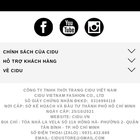
CHÍNH SÁCH CỦA CIDU
HỖ TRỢ KHÁCH HÀNG
VỀ CIDU
CÔNG TY TNHH THỜI TRANG CIDU VIỆT NAM
CIDU VIETNAM FASHION CO., LTD
SỐ GIẤY CHỨNG NHẬN ĐKKD: 0316994118
NƠI CẤP: SỞ KẾ HOẠCH VÀ ĐẦU TƯ THÀNH PHỐ HỒ CHÍ MINH
NGÀY CẤP: 25/10/2021
WEBSITE: CIDU.VN
ĐỊA CHỈ : TÒA NHÀ LA VELA SỐ 11A HỒNG HÀ- PHƯỜNG 2- QUẬN
TÂN BÌNH - TP. HỒ CHÍ MINH
SỐ ĐIỆN THOẠI (ZALO) : 0931.432.688
EMAIL: CIDUSTORE@GMAIL.COM