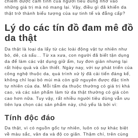
chiếm được cảm tình của người tiêu dùng nhờ vào
những giá trị mà nó mang lại. Vậy, điều gì đã khiến da
thật trở thành biểu tượng của sự tinh tế và đẳng cấp?
Lý do các tín đồ đam mê đồ
da thật
Da thật là loại da lấy từ các loài động vật tự nhiên như
bò, dê, cá sấu... Từ xa xưa, con người đã biết tận dụng
da để làm các vật dụng giữ ấm, tuy đơn giản nhưng lại
rất hiệu quả và cần thiết. Ngày nay, với sự phát triển của
công nghệ thuộc da, quá trình xử lý đã cải tiến đáng kể,
không chỉ loại bỏ mùi mà còn giữ nguyên được đặc tính
tự nhiên của da. Mỗi tấm da thuộc thường có giá trị khá
cao, và các sản phẩm làm từ da thật thường có giá còn
cao hơn nữa. Tuy vậy, rất nhiều người tiêu dùng vẫn ưu
tiên lựa chọn các sản phẩm này, chủ yếu là bởi vì:
Tính độc đáo
Da thật, vì có nguồn gốc tự nhiên, luôn có sự khác biệt
về màu sắc, vân da và độ co giãn. Thậm chí, trên cùng