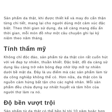
Sản phẩm da thật, khi được thiết kế và may đo cẩn thận
từng chi tiết, mang lại cho người dùng một cảm xúc đặc
biệt. Theo thời gian sử dụng, da sẽ càng mang dấu ấn
thời gian, mỗi món đồ như một câu chuyện ghi lại kỷ
niệm theo năm tháng.
Tính thẩm mỹ
Không chỉ độc đáo, sản phẩm từ da thật còn rất cuốn hút
với vẻ đẹp tự nhiên, thuần khiết. Đặc biệt, đồ da càng sử
dụng lâu càng trở nên bóng đẹp nhờ lớp mỡ tự nhiên
dưới bề mặt da. Đây là ưu điểm mà các sản phẩm làm từ
da công nghiệp không thể có. Hơn nữa, da thật còn là
nguồn cảm hứng bất tận cho các nghệ nhân. Mỗi sản
phẩm đều chứa đựng sự nhiệt huyết và tâm hồn của
người thợ làm ra nó.
Độ bền vượt trội
Sản phẩm từ da thật có thể bền bỉ tới 10 năm hoặc hơn