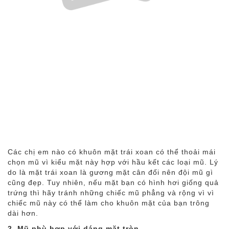
Các chị em nào có khuôn mặt trái xoan có thể thoải mái
chọn mũ vì kiểu mặt này hợp với hầu kết các loại mũ. Lý
do là mặt trái xoan là gương mặt cân đối nên đội mũ gì
cũng đẹp. Tuy nhiên, nếu mặt bạn có hình hơi giống quả
trứng thì hãy tránh những chiếc mũ phẳng và rộng vì vì
chiếc mũ này có thể làm cho khuôn mặt của bạn trông
dài hơn.
2. Mũ phù hợp với dáng mặt tròn