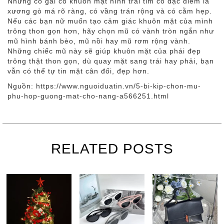
Những cô gái có khuôn mặt hình trái tim có đặc điểm là
xương gò má rõ ràng, có vầng trán rộng và có cằm hẹp.
Nếu các bạn nữ muốn tạo cảm giác khuôn mặt của mình
trông thon gọn hơn, hãy chọn mũ có vành tròn ngắn như
mũ hình bánh bèo, mũ nồi hay mũ rơm rộng vành.
Những chiếc mũ này sẽ giúp khuôn mặt của phái đẹp
trông thật thon gọn, dù quay mặt sang trái hay phải, bạn
vẫn có thể tự tin mặt cân đối, đẹp hơn.
Nguồn: https://www.nguoiduatin.vn/5-bi-kip-chon-mu-
phu-hop-guong-mat-cho-nang-a566251.html
RELATED POSTS