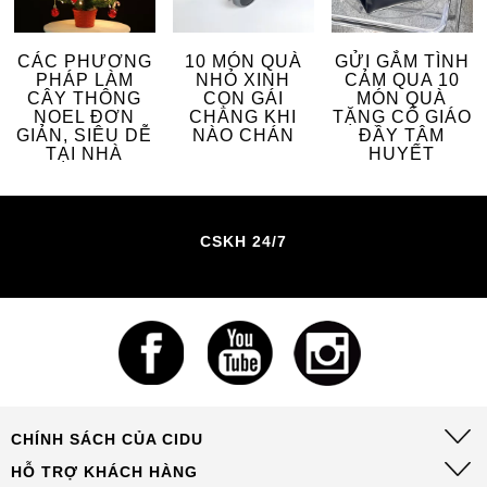
CÁC PHƯƠNG
10 MÓN QUÀ
GỬI GẮM TÌNH
PHÁP LÀM
NHỎ XINH
CẢM QUA 10
CÂY THÔNG
CON GÁI
MÓN QUÀ
NOEL ĐƠN
CHẲNG KHI
TẶNG CÔ GIÁO
GIẢN, SIÊU DỄ
NÀO CHÁN
ĐẦY TÂM
TẠI NHÀ
HUYẾT
CSKH 24/7
CHÍNH SÁCH CỦA CIDU
HỖ TRỢ KHÁCH HÀNG